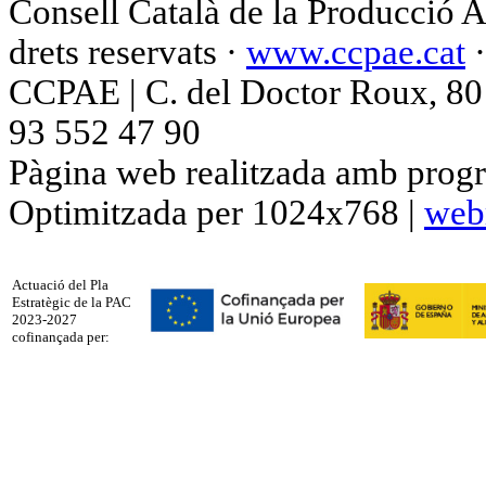
Consell Català de la Producció 
drets reservats ·
www.ccpae.cat
CCPAE | C. del Doctor Roux, 80 p
93 552 47 90
Pàgina web realitzada amb progr
Optimitzada per 1024x768 |
web
Actuació del Pla
Estratègic de la PAC
2023-2027
cofinançada per: