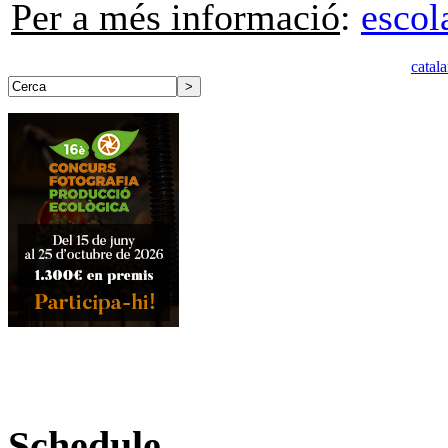
Per a més informació
:
escol
catal
Schedule