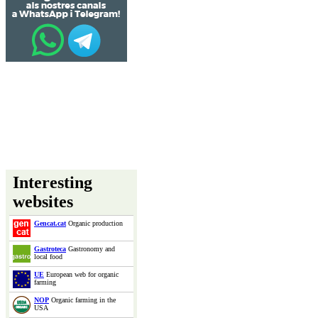
Interesting
websites
Gencat.cat
Organic production
Gastroteca
Gastronomy and
local food
UE
European web for organic
farming
NOP
Organic farming in the
USA