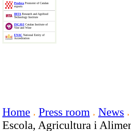
Prodeca
Promoter of Catalan
exports
IRTA
Research and Agrifood
Technology Institute
INCAVI
Catalan Institute of
Vine and Wine
ENAC
National Entity of
Accreditation
Home
Press room
News
Escola, Agricultura i Alim