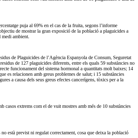
entatge puja al 69% en el cas de la fruita, segons l’informe
bjectiu de mostrar la gran exposició de la població a plaguicides a
el medi ambient.
e Residus de Plaguicides de l’Agència Espanyola de Consum, Seguretat
esidus de 127 plaguicides diferents, entre els quals 59 substàncies no
rrecte funcionament del sistema hormonal a quantitats molt baixes; 14
que es relacionen amb greus problemes de salut; i 15 substàncies
egures a causa dels seus greus efectes cancerígens, tòxics per a la
amb casos extrems com el de vuit mostres amb més de 10 substàncies
s no està previst ni regulat correctament, cosa que deixa la població