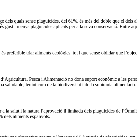
e dels quals sense plaguicides, del 61%, és més del doble que el dels a
gust i menys plaguicides aplicats per a la seva conservació. Entre aque
referible triar aliments ecològics, tot i que sense oblidar que l’objecti
i d’Agricultura, Pesca i Alimentació no dona suport econòmic a les perso
 saludable, tenint cura de la biodiversitat i de la sobirania alimentàri
r a la salut i la natura l’aprovació il·limitada dels plaguicides de l’Ò
% dels aliments espanyols.