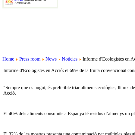
Accreditation
Home
Press room
News
Notícies
Informe d'Ecologistes en Ac
Informe d'Ecologistes en Acció: el 69% de la fruita convencional co
"Sempre que es pugui, és preferible triar aliments ecològics, lliures
Acció.
El 46% dels aliments consumits a Espanya té residus d’almenys un plag
El 32% de les mostres presenta una contaminació per múltiples plagui