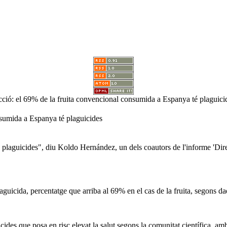
ció: el 69% de la fruita convencional consumida a Espanya té plaguici
nsumida a Espanya té plaguicides
 de plaguicides", diu Koldo Hernández, un dels coautors de l'informe 'Di
uicida, percentatge que arriba al 69% en el cas de la fruita, segons dad
cides que posa en risc elevat la salut segons la comunitat científica, 