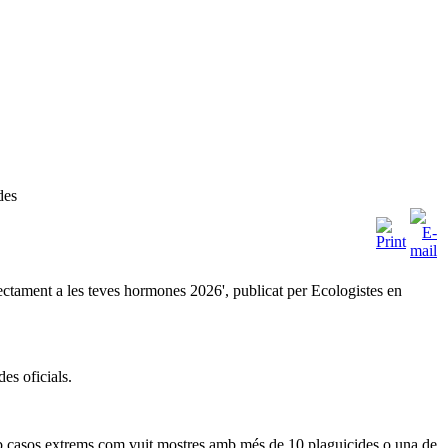
des
rectament a les teves hormones 2026', publicat per Ecologistes en
es oficials.
amb casos extrems com vuit mostres amb més de 10 plaguicides o una de