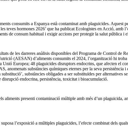
iments consumits a Espanya està contaminat amb plaguicides. Aquest perc
les teves hormones 2026’ que ha publicat Ecologistes en Acció, amb l’o
ments de consum habitual i exigir accions per protegir la salut pública i 
sultats de les darreres anàlisis disponibles del Programa de Control d
utrició (AESAN) d’aliments consumits el 2024, l’organització hi troba r
la Unió Europea; 48 plaguicides disruptors endocrins, que afecten el co
AS, anomenats substàncies químiques eternes per la seva persistència i 
a substitució’, substàncies obligades a ser substituïdes per alternatives s
 disrupció endocrina, persistència, toxicitat i bioacumulació.
els aliments presenti contaminació múltiple amb més d’un plaguicida, 
ue suposa l’exposició a múltiples plaguicides, l’efecte combinat dels qual