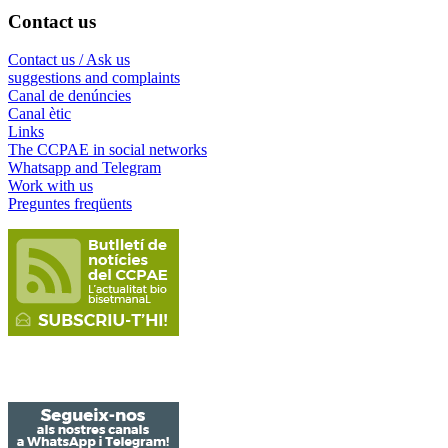
Contact us
Contact us / Ask us
suggestions and complaints
Canal de denúncies
Canal ètic
Links
The CCPAE in social networks
Whatsapp and Telegram
Work with us
Preguntes freqüents