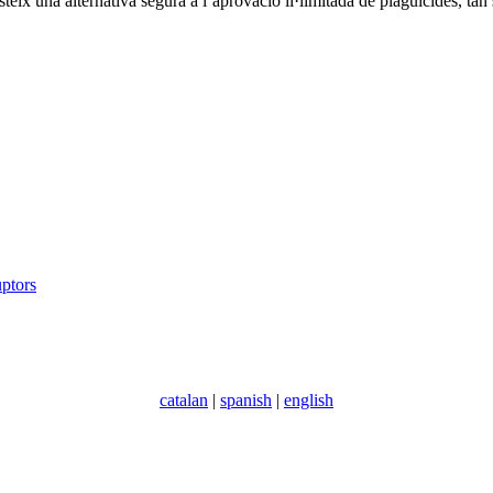
ix una alternativa segura a l’aprovació il·limitada de plaguicides, tan
uptors
catalan
|
spanish
|
english