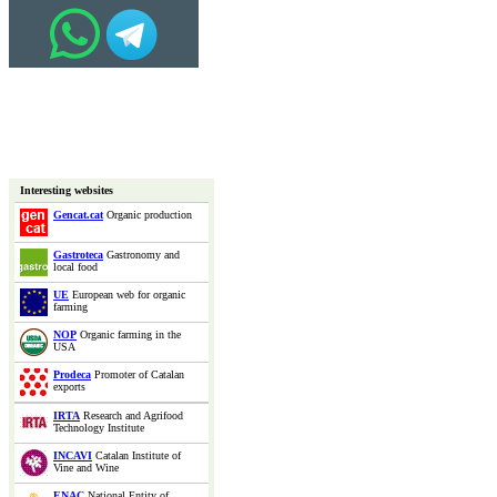
Interesting websites
Gencat.cat
Organic production
Gastroteca
Gastronomy and
local food
UE
European web for organic
farming
NOP
Organic farming in the
USA
Prodeca
Promoter of Catalan
exports
IRTA
Research and Agrifood
Technology Institute
INCAVI
Catalan Institute of
Vine and Wine
ENAC
National Entity of