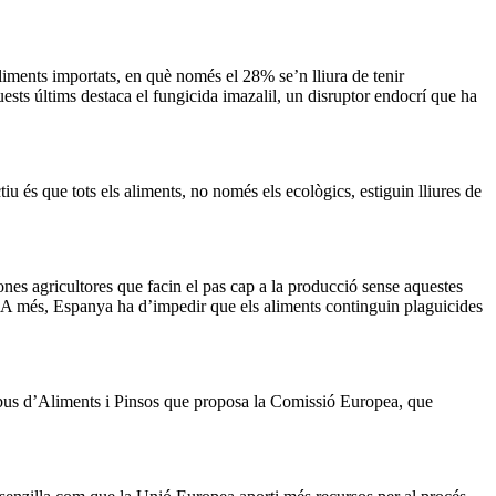
liments importats, en què només el 28% se’n lliura de tenir
sts últims destaca el fungicida imazalil, un disruptor endocrí que ha
u és que tots els aliments, no només els ecològics, estiguin lliures de
nes agricultores que facin el pas cap a la producció sense aquestes
a. A més, Espanya ha d’impedir que els aliments continguin plaguicides
mnibus d’Aliments i Pinsos que proposa la Comissió Europea, que