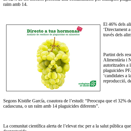
raïm amb 14.
El 46% dels al
‘Directament a 
través dels ali
Partint dels re
Alimentària i N
autoritzades a 
plaguicides PF
‘candidates a l
reproducció, de
Segons Kistiñe García, coautora de l’estudi: “Preocupa que el 32% d
cadascuna, o un raïm amb 14 plaguicides diferents”.
La comunitat científica alerta de l’elevat risc per a la salut pública q