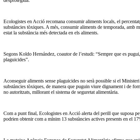
desprotegida.
Ecologistes en Acció recomana consumir aliments locals, el percentatg
substàncies tòxiques. A més, consumir aliments de temporada, amb més 
estat la substància més detectada en els aliments.
Segons Koldo Hernández, coautor de l’estudi: “Sempre que es pugui, és p
plaguicides”.
Aconseguir aliments sense plaguicides no serà possible si el Minister
substàncies tòxiques, de manera que puguin viure dignament i de forma
no autoritzats, millorant el sistema de seguretat alimentària.
Com a punt final, Ecologistes en Acció alerta del perill que suposa pe
podrien obtenir com a mínim 13 substàncies actives presents en el 17