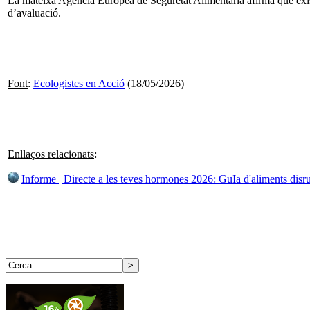
La mateixa Agència Europea de Seguretat Alimentària afirma que existe
d’avaluació.
Font
:
Ecologistes en Acció
(18/05/2026)
Enllaços relacionats
:
Informe | Directe a les teves hormones 2026: GuIa d'aliments disr