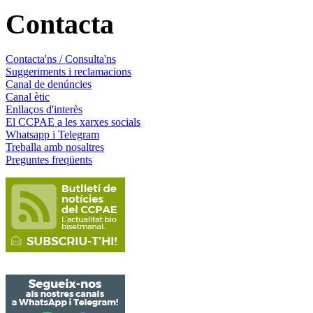
Contacta
Contacta'ns / Consulta'ns
Suggeriments i reclamacions
Canal de denúncies
Canal ètic
Enllaços d'interès
El CCPAE a les xarxes socials
Whatsapp i Telegram
Treballa amb nosaltres
Preguntes freqüents