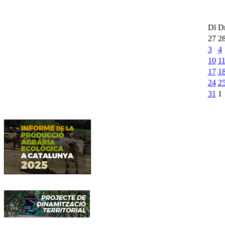
Dl
D
27
2
3
4
10
1
17
1
24
2
31
1