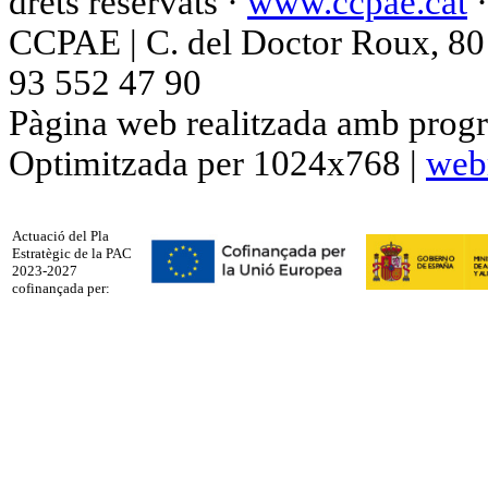
drets reservats ·
www.ccpae.cat
CCPAE | C. del Doctor Roux, 80 p
93 552 47 90
Pàgina web realitzada amb progr
Optimitzada per 1024x768 |
web
Actuació del Pla
Estratègic de la PAC
2023-2027
cofinançada per: