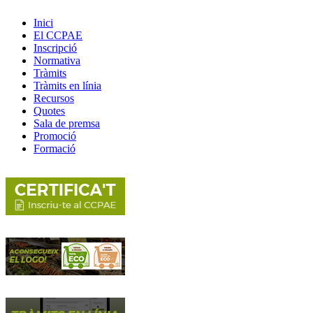
Inici
El CCPAE
Inscripció
Normativa
Tràmits
Tràmits en línia
Recursos
Quotes
Sala de premsa
Promoció
Formació