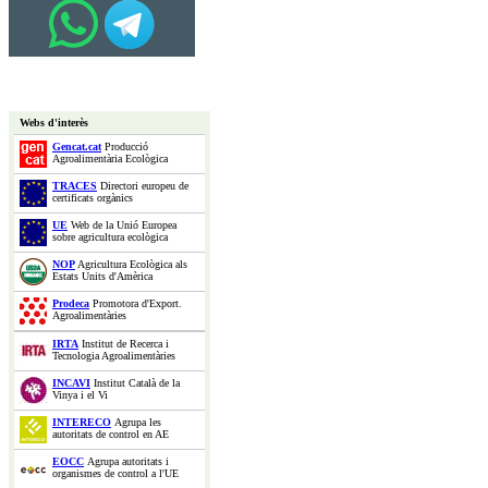
Webs d'interès
Gencat.cat
Producció
Agroalimentària Ecològica
TRACES
Directori europeu de
certificats orgànics
UE
Web de la Unió Europea
sobre agricultura ecològica
NOP
Agricultura Ecològica als
Estats Units d'Amèrica
Prodeca
Promotora d'Export.
Agroalimentàries
IRTA
Institut de Recerca i
Tecnologia Agroalimentàries
INCAVI
Institut Català de la
Vinya i el Vi
INTERECO
Agrupa les
autoritats de control en AE
EOCC
Agrupa autoritats i
organismes de control a l'UE