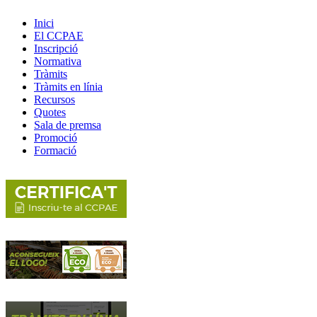
Inici
El CCPAE
Inscripció
Normativa
Tràmits
Tràmits en línia
Recursos
Quotes
Sala de premsa
Promoció
Formació