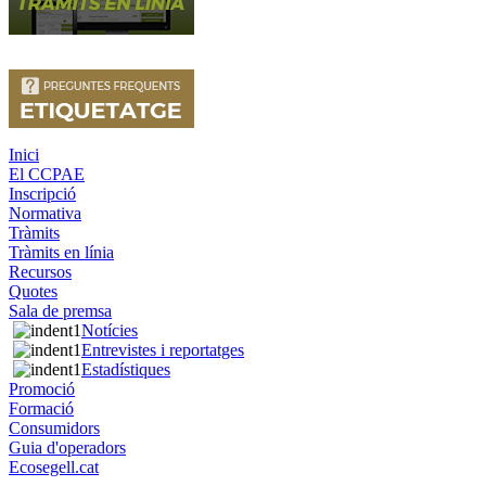
Inici
El CCPAE
Inscripció
Normativa
Tràmits
Tràmits en línia
Recursos
Quotes
Sala de premsa
Notícies
Entrevistes i reportatges
Estadístiques
Promoció
Formació
Consumidors
Guia d'operadors
Ecosegell.cat