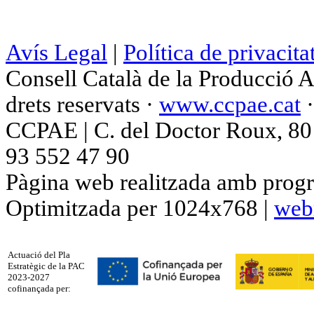
Avís Legal
|
Política de privacita
Consell Català de la Producció 
drets reservats ·
www.ccpae.cat
CCPAE | C. del Doctor Roux, 80 p
93 552 47 90
Pàgina web realitzada amb progr
Optimitzada per 1024x768 |
web
Actuació del Pla
Estratègic de la PAC
2023-2027
cofinançada per: