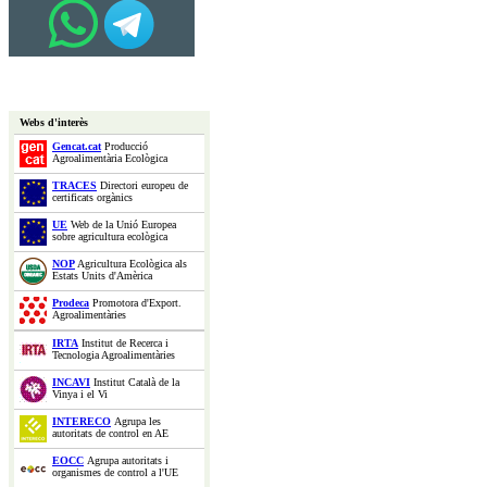
Webs d'interès
Gencat.cat
Producció
Agroalimentària Ecològica
TRACES
Directori europeu de
certificats orgànics
UE
Web de la Unió Europea
sobre agricultura ecològica
NOP
Agricultura Ecològica als
Estats Units d'Amèrica
Prodeca
Promotora d'Export.
Agroalimentàries
IRTA
Institut de Recerca i
Tecnologia Agroalimentàries
INCAVI
Institut Català de la
Vinya i el Vi
INTERECO
Agrupa les
autoritats de control en AE
EOCC
Agrupa autoritats i
organismes de control a l'UE