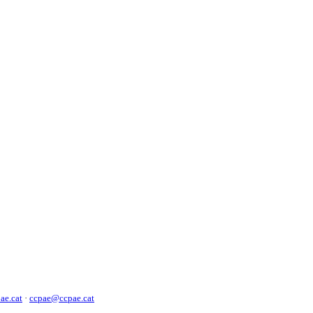
ae.cat
·
ccpae@ccpae.cat