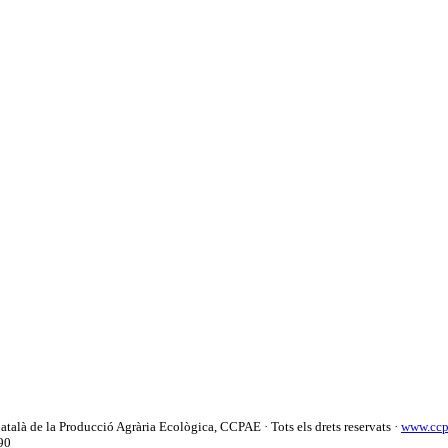
atalà de la Producció Agrària Ecològica, CCPAE
· Tots els drets reservats ·
www.ccp
90