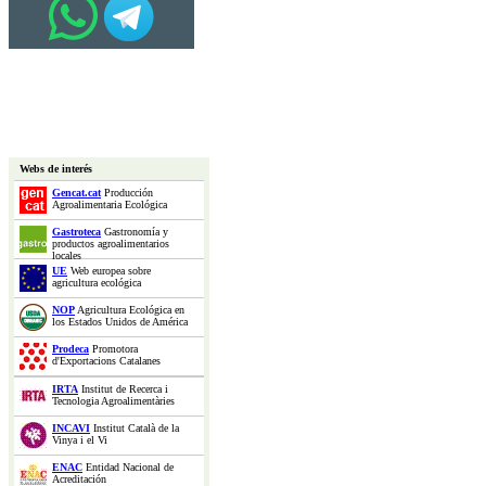
Webs de interés
Gencat.cat
Producción
Agroalimentaria Ecológica
Gastroteca
Gastronomía y
productos agroalimentarios
locales
UE
Web europea sobre
agricultura ecológica
NOP
Agricultura Ecológica en
los Estados Unidos de América
Prodeca
Promotora
d'Exportacions Catalanes
IRTA
Institut de Recerca i
Tecnologia Agroalimentàries
INCAVI
Institut Català de la
Vinya i el Vi
ENAC
Entidad Nacional de
Acreditación