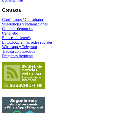
Ecosegell.cat
Contacta
Contáctanos / Consúltanos
Sugerencias y reclamaciones
Canal de denúncies
Canal ètic
Enlaces de interés
El CCPAE en las redes sociales
Whatsapp y Telegram
Trabaja con nosotros
Preguntes freqüents