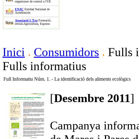
organismes de control a l'UE
ENAC
Entidad Nacional de
Acreditación
Associació L'Era
Formació,
revista Agrocultura, Esporus
Inici
Consumidors
Fulls 
Fulls informatius
Full Informatiu Núm. 1. - La identificació dels aliments ecològics
[
Desembre 2011
]
Campanya informat