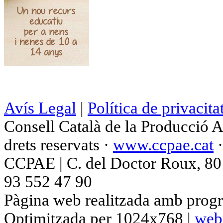
Avís Legal
|
Política de privacita
Consell Català de la Producció 
drets reservats ·
www.ccpae.cat
CCPAE | C. del Doctor Roux, 80 p
93 552 47 90
Pàgina web realitzada amb progr
Optimitzada per 1024x768 |
web