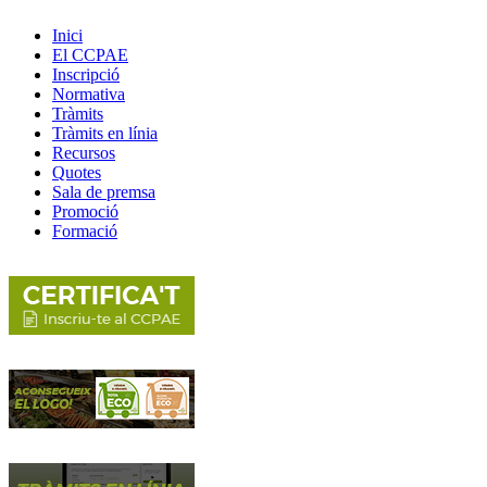
Inici
El CCPAE
Inscripció
Normativa
Tràmits
Tràmits en línia
Recursos
Quotes
Sala de premsa
Promoció
Formació