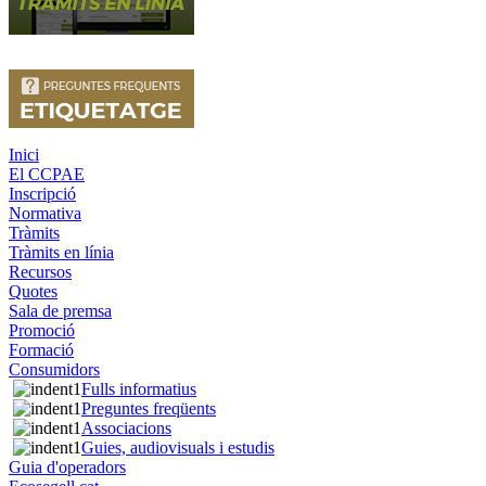
Inici
El CCPAE
Inscripció
Normativa
Tràmits
Tràmits en línia
Recursos
Quotes
Sala de premsa
Promoció
Formació
Consumidors
Fulls informatius
Preguntes freqüents
Associacions
Guies, audiovisuals i estudis
Guia d'operadors