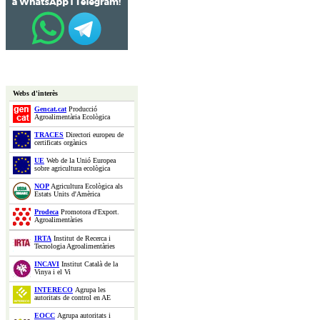
Webs d'interès
Gencat.cat
Producció
Agroalimentària Ecològica
TRACES
Directori europeu de
certificats orgànics
UE
Web de la Unió Europea
sobre agricultura ecològica
NOP
Agricultura Ecològica als
Estats Units d'Amèrica
Prodeca
Promotora d'Export.
Agroalimentàries
IRTA
Institut de Recerca i
Tecnologia Agroalimentàries
INCAVI
Institut Català de la
Vinya i el Vi
INTERECO
Agrupa les
autoritats de control en AE
EOCC
Agrupa autoritats i